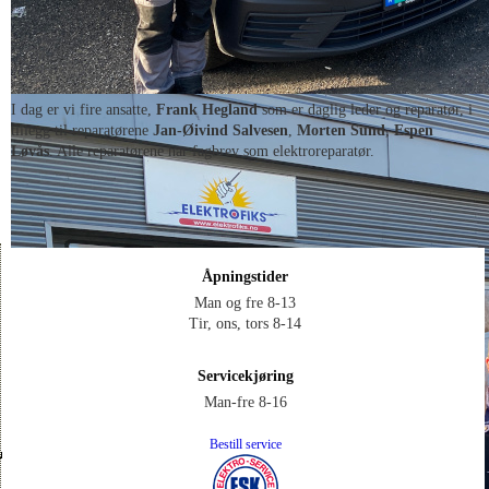
I dag er vi fire ansatte,
Frank Hegland
som er daglig leder og reparatør, i
tillegg til reparatørene
Jan-Øivind Salvesen
,
Morten Sund
,
Espen
Løvås
. Alle reparatørene har fagbrev som elektroreparatør.
Åpningstider
Man og fre 8-13
Tir, ons, tors 8-14
Servicekjøring
Man-fre 8-16
Bestill service